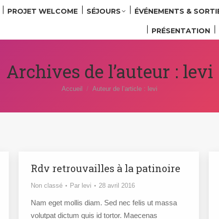
PROJET WELCOME
SÉJOURS
ÉVÉNEMENTS & SORTI
PRÉSENTATION
Archives de l’auteur :
levi
Vous êtes ici :
Accueil
Auteur de l’article : levi
Rdv retrouvailles à la patinoire
Non classé
Par
levi
28 avril 2016
Nam eget mollis diam. Sed nec felis ut massa
volutpat dictum quis id tortor. Maecenas