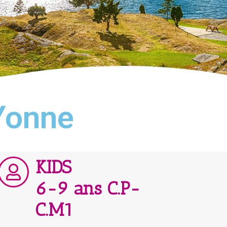
 Yonne
KIDS
6-9 ans C.P-
C.M1