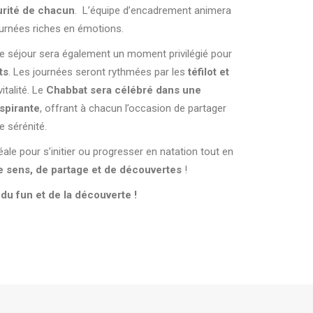
curité de chacun
. L’équipe d’encadrement animera
ournées riches en émotions.
 ce séjour sera également un moment privilégié pour
ts
. Les journées seront rythmées par les
téfilot et
vitalité. Le
Chabbat sera célébré dans une
spirante
, offrant à chacun l’occasion de partager
 sérénité.
ale pour s’initier ou progresser en natation tout en
e sens, de partage et de découvertes
!
 du fun et de la découverte !