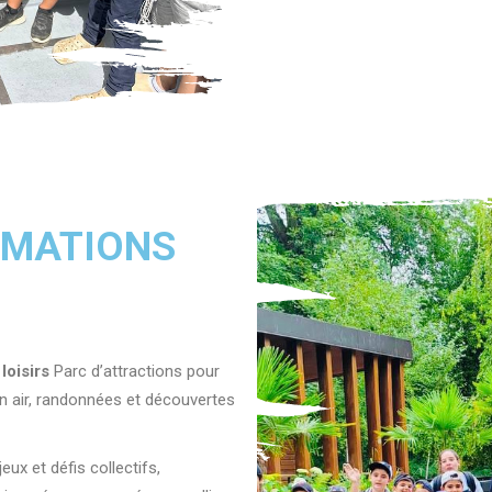
IMATIONS
t
loisirs
Parc
d’attractions pour
 air, r
andonnées
et découvertes
 jeux
et défis collectifs,