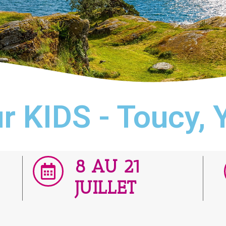
r KIDS - Toucy,
8 AU 21
JUILLET