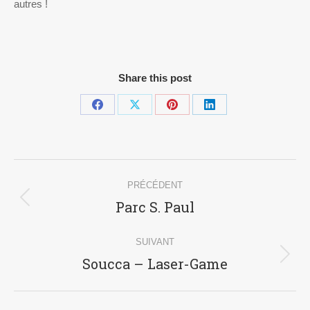
autres !
Share this post
Partager
Partager
Partager
Partager
sur
sur
sur
sur
Facebook
X
Pinterest
LinkedIn
Navigation
PRÉCÉDENT
article
Parc S. Paul
Article
précédent
:
SUIVANT
Soucca – Laser-Game
Article
suivant
: