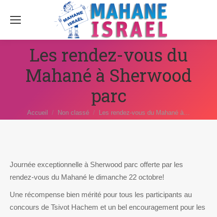
Les rendez-vous du
Mahané à Sherwood
parc
Vous êtes ici :
Accueil
Non classé
Les rendez-vous du Mahané à…
Journée exceptionnelle à Sherwood parc offerte par les
rendez-vous du Mahané le dimanche 22 octobre!
Une récompense bien mérité pour tous les participants au
concours de Tsivot Hachem et un bel encouragement pour les