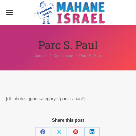
Parc S. Paul
Vous êtes ici :
Accueil
Non classé
Parc S. Paul
[dt_photos_jgrid category=”parc-s-paul”]
Share this post
Partager
Partager
Partager
Partager