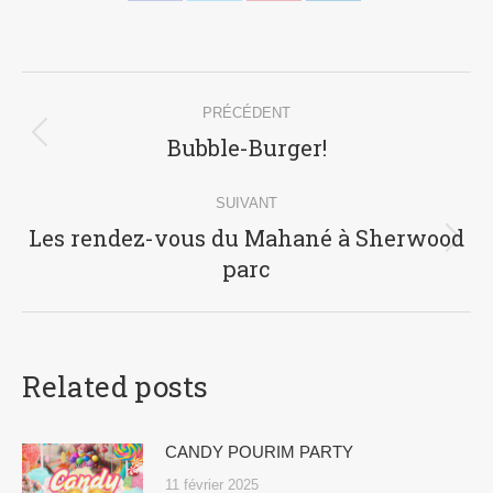
sur
sur
sur
sur
Facebook
X
Pinterest
LinkedIn
Navigation
PRÉCÉDENT
article
Bubble-Burger!
Article
précédent
:
SUIVANT
Les rendez-vous du Mahané à Sherwood
Article
parc
suivant
:
Related posts
CANDY POURIM PARTY
11 février 2025