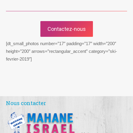
Contactez-nous
[dt_small_photos number=”17″ padding=”17″ width=”200″
height=”200″ arrows=”rectangular_accent” category=”ski-
fevrier-2019″]
Nous contacter