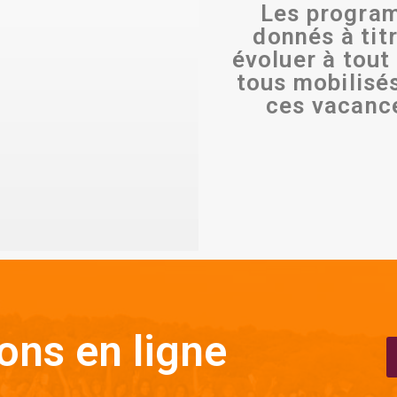
Les program
donnés à titr
évoluer à tou
tous mobilisés
ces vacanc
ions en ligne