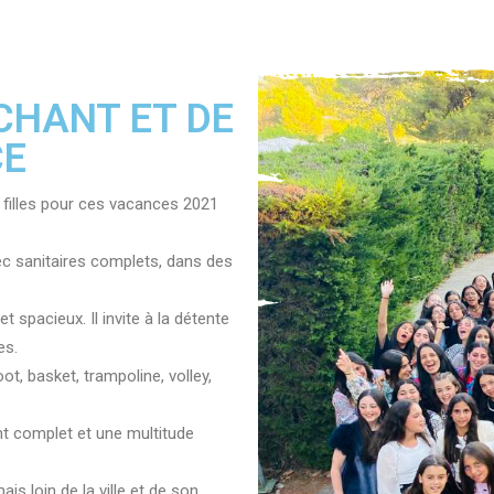
 CHANT ET DE
CE
 filles pour ces vacances 2021
ec sanitaires complets, dans des
t spacieux. Il invite à la détente
es.
ot, basket, trampoline, volley,
t complet et une multitude
is loin de la ville et de son