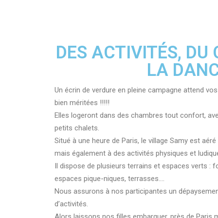
DES ACTIVITÉS, DU
LA DAN
Un écrin de verdure en pleine campagne attend vos
bien méritées !!!!!
Elles logeront dans des chambres tout confort, av
petits chalets.
Situé à une heure de Paris, le village Samy est aéré e
mais également à des activités physiques et ludiqu
Il dispose de plusieurs terrains et espaces verts : fo
espaces pique-niques, terrasses….
Nous assurons à nos participantes un dépaysemen
d’activités.
Alors laissons nos filles embarquer, près de Paris ma