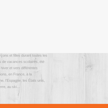
pos de nous
Nos Bureaux
Israel propose des séjours
çons et filles durant toutes les
s de vacances scolaires, été
iver et vers différentes
ions, en France, à la
e, l'Espagne, les États unis,
terre, au ski…