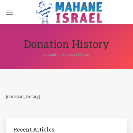
Donation History
Vous êtes ici :
Accueil
Donation History
[donation_history]
Recent Articles