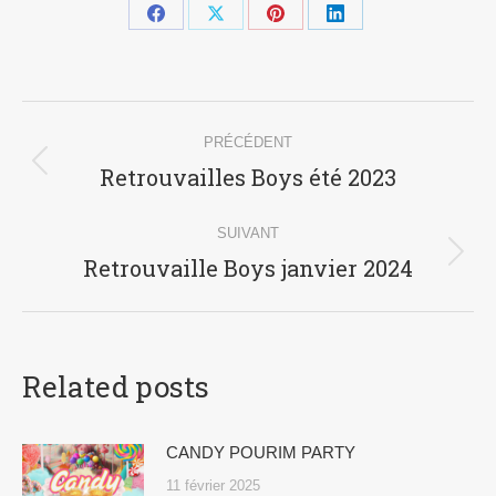
Partager
Partager
Partager
Partager
sur
sur
sur
sur
Facebook
X
Pinterest
LinkedIn
Navigation
PRÉCÉDENT
article
Retrouvailles Boys été 2023
Article
précédent
:
SUIVANT
Retrouvaille Boys janvier 2024
Article
suivant
:
Related posts
CANDY POURIM PARTY
11 février 2025