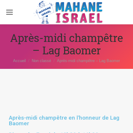
Après-midi champêtre
– Lag Baomer
Vous êtes ici :
Accueil
Non classé
Après-midi champêtre – Lag Baomer
Après-midi champêtre en l'honneur de Lag
Baomer