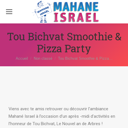
Tou Bichvat Smoothie &
Pizza Party
Vous êtes ici :
Accueil
Non classé
Tou Bichvat Smoothie & Pizza…
Viens avec te amis retrouver ou découvrir l’ambiance
Mahané Israel à l’occasion d’un après -midi d’activités en
l’honneur de Tou Bichvat, Le Nouvel an de Arbres !