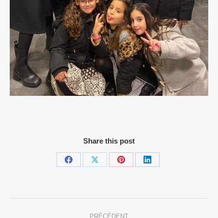
Share this post
Partager
Partager
Partager
Partager
sur
sur
sur
sur
Facebook
X
Pinterest
LinkedIn
Navigation
PRÉCÉDENT