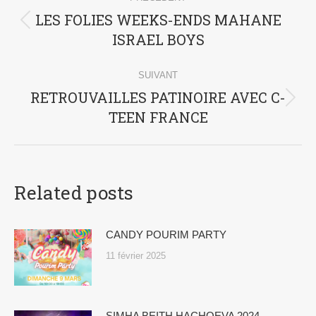
article
LES FOLIES WEEKS-ENDS MAHANE
Article
ISRAEL BOYS
précédent
:
SUIVANT
RETROUVAILLES PATINOIRE AVEC C-
Article
TEEN FRANCE
suivant
:
Related posts
CANDY POURIM PARTY
11 février 2025
SIMHA BEITH HACHOEVA 2024