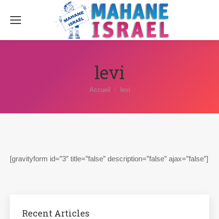
levi
Vous êtes ici :
Accueil
levi
[gravityform id=”3″ title=”false” description=”false” ajax=”false”]
Recent Articles